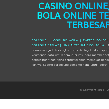
CASINO ONLINE,
Sporting
20
Pahlawan -
W
Lisbon
BOLA ONLINE TE
Sabuk - W
1.75
HDP
-1.75
-1.06
Odds
-1.05
TERBESAR
21
Jejaka Tua
PLAY
Lesmana 
Everton vs
i
Crystal ...
BOLAGILA |
LOGIN BOLAGILA |
DAFTAR BOLAGIL
22/08 22:00PM
22
Janda Muda
BOLAGILA PARLAY |
LINK ALTERNATIF BOLAGILA |
B
Grendel -
permainan judi terlengkap seperti togel, slot, spo
H
Everton
keamanan data untuk semua privasi para member setia
berkualitas tinggi yang tentunya akan membuat penga
Crystal
W
23
Berandal - 
Palace
lainnya. Segera bergabung bersama kami untuk dapat 
Citraksa
-0.50
HDP
0.50
1.16
Odds
-1.35
PLAY
24
Pengembar
- Tas - Ra
© Copyright 2014 - 
Brentfor... vs
i
Tottenha...
23/08 00:30AM
25
Nenek Moy
Sikat - T
H
Brentford