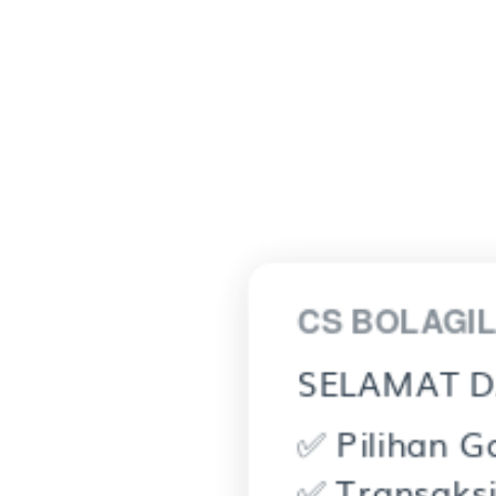
43
Raksasa - 
Es - Praha
W
Juventus
1.25
HDP
-1.25
-1.28
Odds
1.13
44
Hidung Bel
PLAY
Meja - Arj
Ipswich ... vs
i
Sunderla...
45
Udang ke
22/08 22:00PM
46
Langit
H
Ipswich Town
47
Tanah
W
Sunderland
48
Gula
CS BOLAGIL
0.00
HDP
0.00
1.03
Odds
-1.17
49
Obat
PLAY
SELAMAT D
50
Ahli Nuju
Brighton... vs
i
Aston Vi...
✅ Pilihan 
51
Air Gripe
23/08 21:00PM
52
Air Panas
Brighton &
✅ Transaks
H
Hove Albion