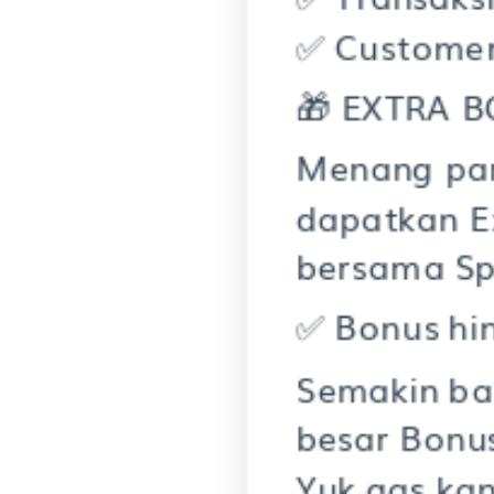
53
Alat Tulis
W
Aston Villa
✅ Customer
54
Ambil Air
-0.25
HDP
0.25
1.04
Odds
-1.19
🎁 EXTRA 
55
Ambil Da
PLAY
56
Anak Kam
Menang par
Inter Mi... vs
i
Monza
57
Anak Kunc
22/08 23:30PM
dapatkan E
58
Anak Naik
H
Inter Milan
bersama S
59
Angkat Ba
W
Monza
60
Weker
-1.75
HDP
1.75
-1.05
Odds
-1.07
✅ Bonus hin
61
Wat Siam
PLAY
Semakin ba
62
Wanita Pu
Paris Sa... vs
Rennes
i
63
Ubi
24/08
01:45AM
64
Tusuk Gigi
Yuk gas ka
Paris Saint
H
Germain