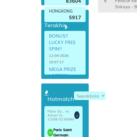
83604
8
Pelacur Ke
Rayo
Srikaya - 
W
HONGKONG
Vallecano
5917
Berita
-0.25
HDP
0.25
1.07
Odds
-1.05
9
Istri Sejati
Terakhir
Mobil - Se
PLAY
BONUS!!
LUCKY FREE
Celta Vi... vs
10
Peti Mati 
SPIN!!
i
Osasuna
16/08 22:00PM
Arjuna da
12-04-2026
10:07:17
H
Celta Vigo
MEGA PRIZE
11
Raja - Nag
LOTTERY
W
Osasuna
Samiaji
JOWOPOOLS
-0.50
HDP
0.50
1.06
Odds
-1.21
18-07-2022
12
Wanita Can
14:44:58
Hotmatch
PLAY
Bubuk - O
Jadwal Bank
Offline
Paris Sa... vs
i
Aston Vi...
18-07-2022
13
Ahli Nujum
13/08 02:00AM
14:44:57
Abiyasa
Info Togel
Paris Saint
H
Diskon Jam
Germain